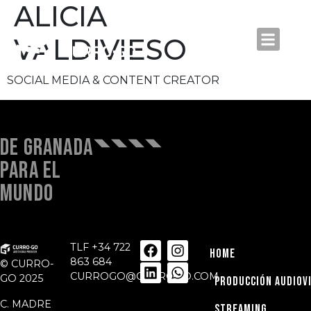
ALICIA
VALDIVIESO
SOCIAL MEDIA & CONTENT CREATOR
DE GRANADA
PARA EL
MUNDO
TLF
+34 722
HOME
863 684
© CURRO-
CURROGO@CURROGO.COM
GO 2025
PRODUCCIÓN AUDIOV
C. MADRE
STREAMING