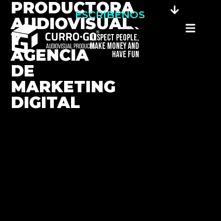
PRODUCTORA
ESCRÍBENOS
AUDIOVISUAL
Y
RESPECT PEOPLE,
MAKE MONEY AND
AGENCIA
HAVE FUN
DE
MARKETING
DIGITAL