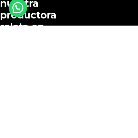
nuestra
productora
relata en
imágenes la
colección
de la
diseñadora
Pilar Dalbat
para el
próximo
invierno
2025.