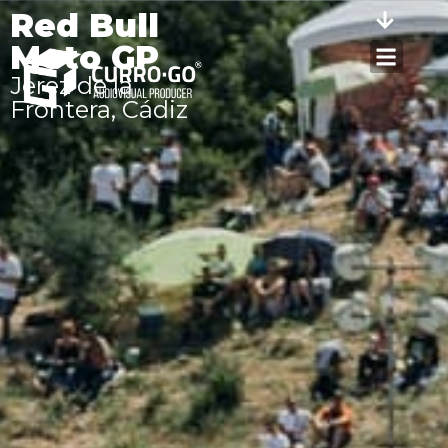
Red Bull
Moto GP
Jerez de la
Frontera, Cádiz