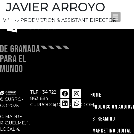
JAVIER ARROYO
VIDEO PRODUCTION & ASSISTANT DIRECTOR
DE GRANADA
PARA EL
MUNDO
TLF
+34 722
HOME
863 684
© CURRO-
CURROGO@CURROGO.COM
GO 2025
PRODUCCIÓN AUDIOV
C. MADRE
STREAMING
RIQUELME, 1,
LOCAL 4,
MARKETING DIGITAL