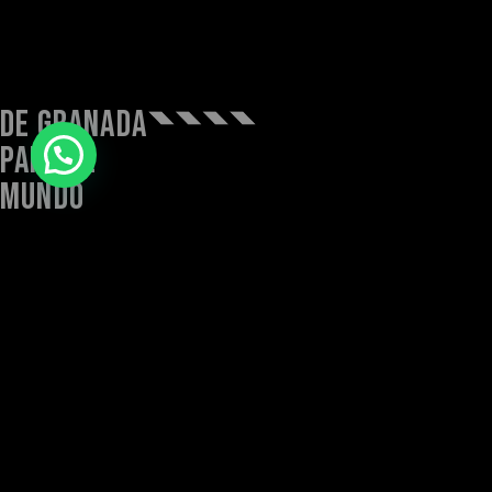
DE GRANADA
PARA EL
MUNDO
TLF
+34 722
HOME
863 684
© CURRO-
CURROGO@CURROGO.COM
GO 2025
PRODUCCIÓN AUDIOV
C. MADRE
STREAMING
RIQUELME, 1,
LOCAL 4,
MARKETING DIGITAL
18002,
GRANADA
STAFF
BLOG