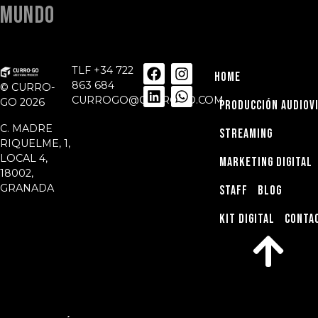
MUNDO
TLF +34 722
HOME
863 684
© CURRO-
CURROGO@CURROGO.COM
GO 2026
PRODUCCIÓN AUDIOV
C. MADRE
STREAMING
RIQUELME, 1,
LOCAL 4,
MARKETING DIGITAL
18002,
GRANADA
STAFF
BLOG
KIT DIGITAL
CONTA