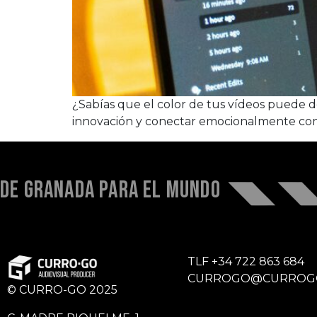
¿Sabías que el color de tus vídeos puede de
innovación y conectar emocionalmente con
DE GRANADA PARA EL MUNDO
TLF
+34 722 863 684
CURROGO@CURROG
© CURRO-GO 2025