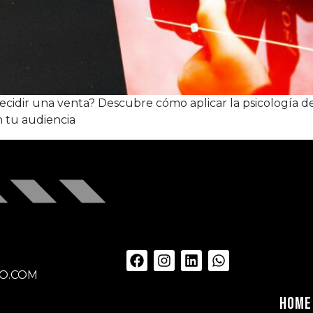
cidir una venta? Descubre cómo aplicar la psicología del
 tu audiencia
O.COM
HOME