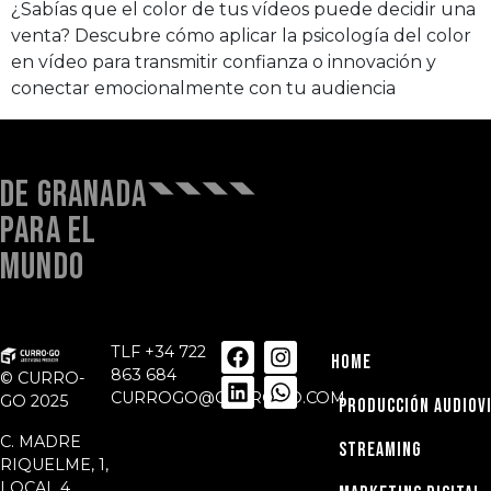
¿Sabías que el color de tus vídeos puede decidir una
venta? Descubre cómo aplicar la psicología del color
en vídeo para transmitir confianza o innovación y
conectar emocionalmente con tu audiencia
DE GRANADA
PARA EL
MUNDO
TLF
+34 722
HOME
863 684
© CURRO-
CURROGO@CURROGO.COM
GO 2025
PRODUCCIÓN AUDIOV
C. MADRE
STREAMING
RIQUELME, 1,
LOCAL 4,