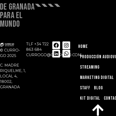
DE GRANADA
PARA EL
MUNDO
TLF
+34 722
HOME
863 684
© CURRO-
CURROGO@CURROGO.COM
GO 2025
PRODUCCIÓN AUDIOV
C. MADRE
STREAMING
RIQUELME, 1,
LOCAL 4,
MARKETING DIGITAL
18002,
GRANADA
STAFF
BLOG
KIT DIGITAL
CONTA